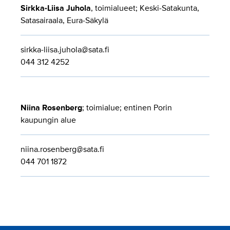
Sirkka-Liisa Juhola
, toimialueet; Keski-Satakunta,
Satasairaala, Eura-Säkylä
sirkka-liisa.juhola@sata.fi
044 312 4252
Niina Rosenberg
; toimialue; entinen Porin
kaupungin alue
niina.rosenberg@sata.fi
044 701 1872