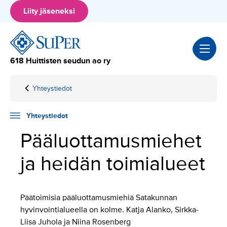
Hyppää
Liity jäseneksi
sisältöön
618 Huittisten seudun ao ry
Yhteystiedot
Home
Satakunnan
hyvinvointialueen
SuPerilaiset
Yhteystiedot
pääluottamusmiehet
Pääluottamusmiehet
ja heidän toimialueet
Päätoimisia pääluottamusmiehiä Satakunnan
hyvinvointialueella on kolme. Katja Alanko, Sirkka-
Liisa Juhola ja Niina Rosenberg