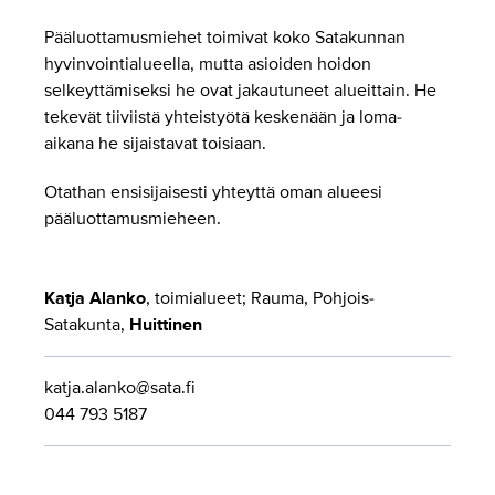
Pääluottamusmiehet toimivat koko Satakunnan
hyvinvointialueella, mutta asioiden hoidon
selkeyttämiseksi he ovat jakautuneet alueittain. He
tekevät tiiviistä yhteistyötä keskenään ja loma-
aikana he sijaistavat toisiaan.
Otathan ensisijaisesti yhteyttä oman alueesi
pääluottamusmieheen.
Katja Alanko
, toimialueet; Rauma, Pohjois-
Satakunta,
Huittinen
katja.alanko@sata.fi
044 793 5187