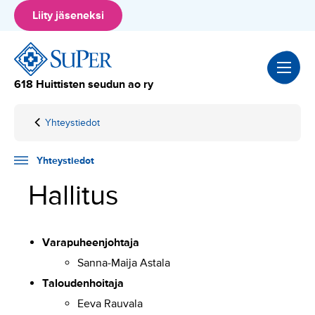
Hyppää
Liity jäseneksi
sisältöön
618 Huittisten seudun ao ry
Yhteystiedot
Home
Ammattiosaston
hallitus
Yhteystiedot
Hallitus
Varapuheenjohtaja
Sanna-Maija Astala
Taloudenhoitaja
Eeva Rauvala