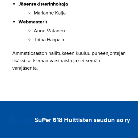
Jäsenrekisterinhoitaja
Marianne Kaija
Webmasterit
Anne Vatanen
Taina Haapala
Ammattiosaston hallitukseen kuuluu puheenjohtajan
lisäksi seitsemän varsinaista ja seitsemän
varajäsentä.
SuPer 618 Huittisten seudun ao ry