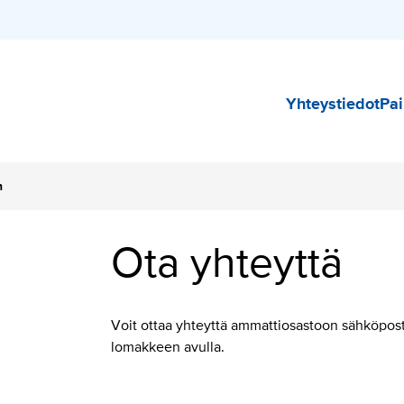
Päävali
Yhteystiedot
Pai
n
Ota yhteyttä
Voit ottaa yhteyttä ammattiosastoon sähköposti
lomakkeen avulla.