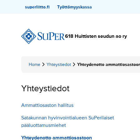
Hyppää
Toissijainen
superliitto.fi
Työttömyyskassa
sisältöön
618 Huittisten seudun ao ry
Home
Yhteystiedot
Yhteydenotto ammattiosastoo
Yhteystiedot
Ammattiosaston hallitus
Satakunnan hyvinvointialueen SuPerilaiset
pääluottamusmiehet
Yhteydenotto ammattiosastoon