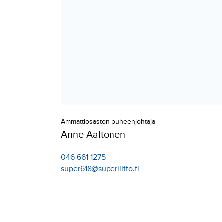
Ammattiosaston puheenjohtaja
Anne Aaltonen
046 661 1275
super618@superliitto.fi