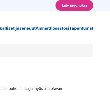
Liity jäseneksi
kko
kalliset jäsenedut
Ammattiosastosi
Tapahtumat
tse, puhelimitse ja myös alla olevan