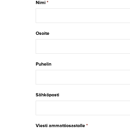
(
Nimi
R
e
q
u
Osoite
i
r
e
d
Puhelin
)
Sähköposti
(
Viesti ammattiosastolle