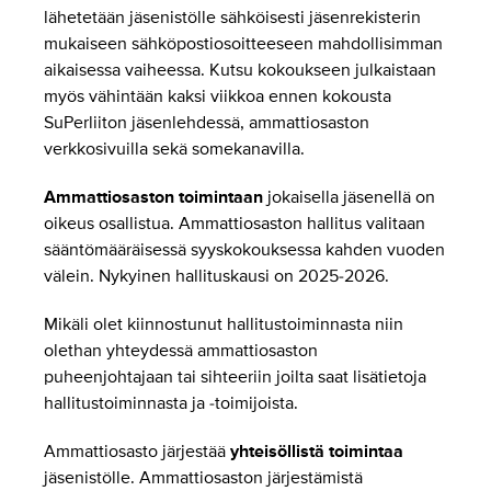
lähetetään jäsenistölle sähköisesti jäsenrekisterin
mukaiseen sähköpostiosoitteeseen mahdollisimman
aikaisessa vaiheessa. Kutsu kokoukseen julkaistaan
myös vähintään kaksi viikkoa ennen kokousta
SuPerliiton jäsenlehdessä, ammattiosaston
verkkosivuilla sekä somekanavilla.
Ammattiosaston toimintaan
jokaisella jäsenellä on
oikeus osallistua. Ammattiosaston hallitus valitaan
sääntömääräisessä syyskokouksessa kahden vuoden
välein. Nykyinen hallituskausi on 2025-2026.
Mikäli olet kiinnostunut hallitustoiminnasta niin
olethan yhteydessä ammattiosaston
puheenjohtajaan tai sihteeriin joilta saat lisätietoja
hallitustoiminnasta ja -toimijoista.
Ammattiosasto järjestää
yhteisöllistä toimintaa
jäsenistölle. Ammattiosaston järjestämistä