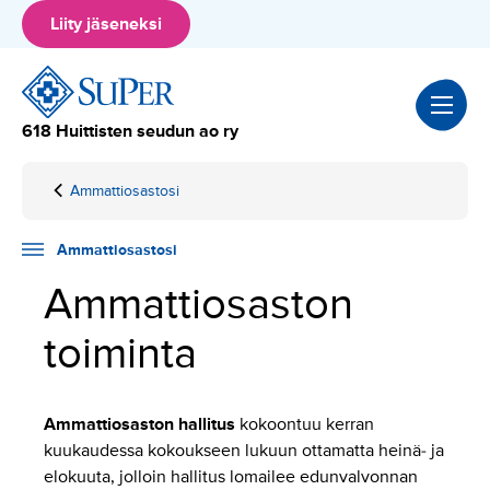
Hyppää
Liity jäseneksi
sisältöön
618 Huittisten seudun ao ry
Ammattiosastosi
Home
Ammattiosaston
toiminta
Ammattiosastosi
Ammattiosaston
toiminta
Ammattiosaston hallitus
kokoontuu kerran
kuukaudessa kokoukseen lukuun ottamatta heinä- ja
elokuuta, jolloin hallitus lomailee edunvalvonnan